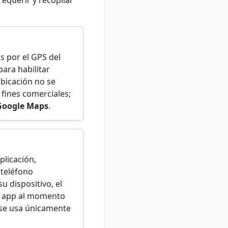
equerir y recopilar
s por el GPS del
ara habilitar
ubicación no se
fines comerciales;
Google Maps
.
plicación,
 teléfono
u dispositivo, el
la app al momento
n se usa únicamente